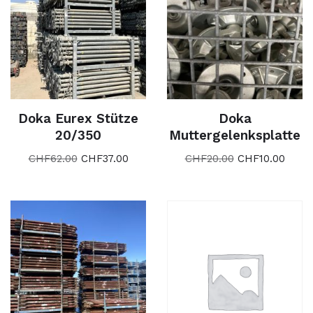
Doka Eurex Stütze
Doka
20/350
Muttergelenksplatte
CHF
62.00
CHF
37.00
CHF
20.00
CHF
10.00