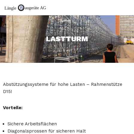
Zum
Inhalt
springen
LASTTURM
Abstützungssysteme für hohe Lasten – Rahmenstütze
D15!
Vorteile:
Sichere Arbeitsflächen
Diagonalsprossen für sicheren Halt