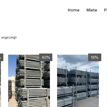
Home
Miete
P
 angezeigt
%
40%
16%