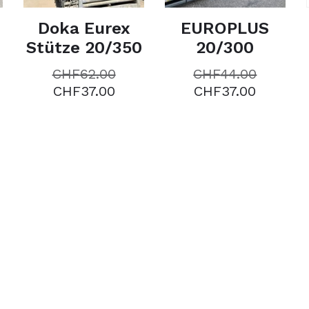
Doka Eurex
EUROPLUS
Stütze 20/350
20/300
CHF
62.00
CHF
44.00
CHF
37.00
CHF
37.00